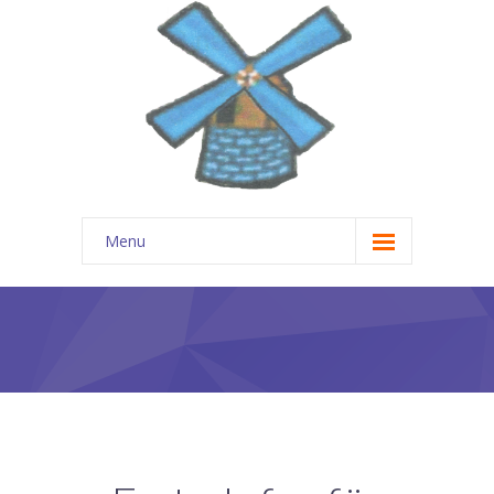
Menu
Start
Gruppen
-- Die kleinen Frösche
-- Marienkäfer
-- Pokémons