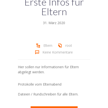
Erste Infos für
Unser Team
Eltern
Elternbereich
31. März 2020
-- Im Forum anmelden
-- Neuigkeiten
Eltern
root
Datenschutz & Impressum
Keine Kommentare
Hier sollen nur Informationen für Eltern
abgelegt werden.
Protokolle vom Elternabend
Dateien / Rundschreiben für alle Eltern.