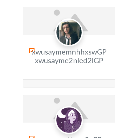
xwusaymemnhhxswGP
xwusayme2nled2lGP