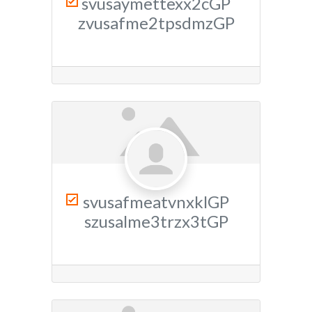
svusaymettexx2cGP
zvusafme2tpsdmzGP
svusafmeatvnxklGP
szusalme3trzx3tGP